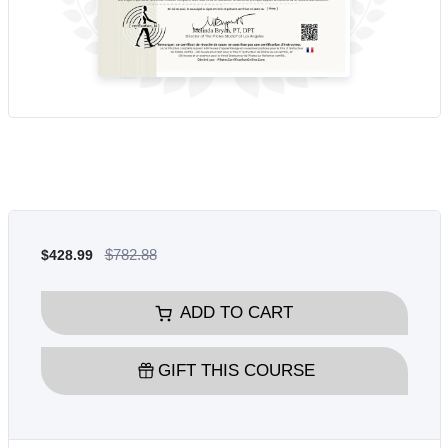
$782.88
$428.99
ADD TO CART
GIFT THIS COURSE