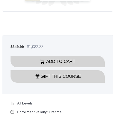
$1,082.88
$649.99
ADD TO CART
GIFT THIS COURSE
All Levels
Enrollment validity: Lifetime