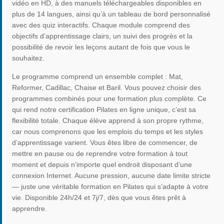
vidéo en HD, à des manuels téléchargeables disponibles en
plus de 14 langues, ainsi qu’à un tableau de bord personnalisé
avec des quiz interactifs. Chaque module comprend des
objectifs d’apprentissage clairs, un suivi des progrès et la
possibilité de revoir les leçons autant de fois que vous le
souhaitez.
Le programme comprend un ensemble complet : Mat,
Reformer, Cadillac, Chaise et Baril. Vous pouvez choisir des
programmes combinés pour une formation plus complète. Ce
qui rend notre certification Pilates en ligne unique, c’est sa
flexibilité totale. Chaque élève apprend à son propre rythme,
car nous comprenons que les emplois du temps et les styles
d’apprentissage varient. Vous êtes libre de commencer, de
mettre en pause ou de reprendre votre formation à tout
moment et depuis n’importe quel endroit disposant d’une
connexion Internet. Aucune pression, aucune date limite stricte
— juste une véritable formation en Pilates qui s’adapte à votre
vie. Disponible 24h/24 et 7j/7, dès que vous êtes prêt à
apprendre.