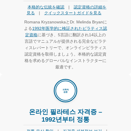
本格的な伝統を確認
|
認定資格の詳細を
見る
|
クイックスタートガイドを見る
Romana KryzanowskaとDr. Melinda Bryanに
よる
1992年医学的に検証されたピラティス認
定資格
に基づき、5言語に翻訳され14以上の
言語でマニュアルが提供される完全なピラテ
ィスレパートリーで、オンラインピラティス
認定資格を取得しましょう。本格的な認定資
格を求めるグローバルなインストラクターに
最適です。
온라인 필라테스 자격증 –
1992년부터 정통