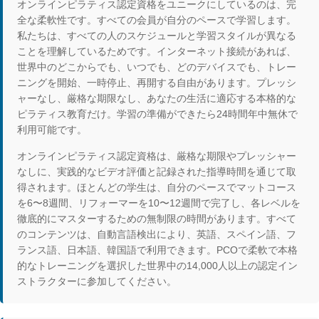
オンラインピラティス認定資格をユニークにしているのは、完
全な柔軟性です。すべての会員が自分のペースで学習します。
私たちは、すべての人のスケジュールと学習スタイルが異なる
ことを理解しているためです。インターネット接続があれば、
世界中のどこからでも、いつでも、どのデバイスでも、トレー
ニングを開始、一時停止、再開する自由があります。プレッシ
ャーなし、厳格な期限なし、あなたの生活に適応する本格的な
ピラティス教育だけ。学習の準備ができたら24時間年中無休で
利用可能です。
オンラインピラティス認定資格は、厳格な期限やプレッシャー
なしに、実践的なビデオ評価と記録された指導時間を通じて取
得されます。ほとんどの学生は、自分のペースでマットコース
を6〜8週間、リフォーマーを10〜12週間で完了し、各レベルを
徹底的にマスターするための無制限の時間があります。すべて
のコンテンツは、自動言語検出により、英語、スペイン語、フ
ランス語、日本語、韓国語で利用できます。PCOで柔軟で本格
的なトレーニングを選択した世界中の14,000人以上の認定イン
ストラクターに参加してください。