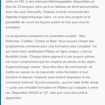
vidéo en HD, à des manuels téléchargeables disponibles en
plus de 14 langues, ainsi qu’à un tableau de bord personnalisé
avec des quiz interactifs. Chaque module comprend des
objectifs d’apprentissage clairs, un suivi des progrès et la
possibilité de revoir les leçons autant de fois que vous le
souhaitez.
Le programme comprend un ensemble complet : Mat,
Reformer, Cadillac, Chaise et Baril. Vous pouvez choisir des
programmes combinés pour une formation plus complète. Ce
qui rend notre certification Pilates en ligne unique, c’est sa
flexibilité totale. Chaque élève apprend à son propre rythme,
car nous comprenons que les emplois du temps et les styles
d’apprentissage varient. Vous êtes libre de commencer, de
mettre en pause ou de reprendre votre formation à tout
moment et depuis n’importe quel endroit disposant d’une
connexion Internet. Aucune pression, aucune date limite stricte
— juste une véritable formation en Pilates qui s’adapte à votre
vie. Disponible 24h/24 et 7j/7, dès que vous êtes prêt à
apprendre.