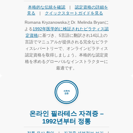
本格的な伝統を確認
|
認定資格の詳細を
見る
|
クイックスタートガイドを見る
Romana KryzanowskaとDr. Melinda Bryanに
よる
1992年医学的に検証されたピラティス認
定資格
に基づき、5言語に翻訳され14以上の
言語でマニュアルが提供される完全なピラテ
ィスレパートリーで、オンラインピラティス
認定資格を取得しましょう。本格的な認定資
格を求めるグローバルなインストラクターに
最適です。
온라인 필라테스 자격증 –
1992년부터 정통