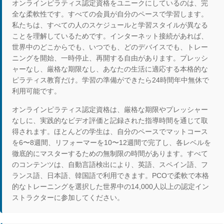
オンラインピラティス認定資格をユニークにしているのは、完
全な柔軟性です。すべての会員が自分のペースで学習します。
私たちは、すべての人のスケジュールと学習スタイルが異なる
ことを理解しているためです。インターネット接続があれば、
世界中のどこからでも、いつでも、どのデバイスでも、トレー
ニングを開始、一時停止、再開する自由があります。プレッシ
ャーなし、厳格な期限なし、あなたの生活に適応する本格的な
ピラティス教育だけ。学習の準備ができたら24時間年中無休で
利用可能です。
オンラインピラティス認定資格は、厳格な期限やプレッシャー
なしに、実践的なビデオ評価と記録された指導時間を通じて取
得されます。ほとんどの学生は、自分のペースでマットコース
を6〜8週間、リフォーマーを10〜12週間で完了し、各レベルを
徹底的にマスターするための無制限の時間があります。すべて
のコンテンツは、自動言語検出により、英語、スペイン語、フ
ランス語、日本語、韓国語で利用できます。PCOで柔軟で本格
的なトレーニングを選択した世界中の14,000人以上の認定イン
ストラクターに参加してください。