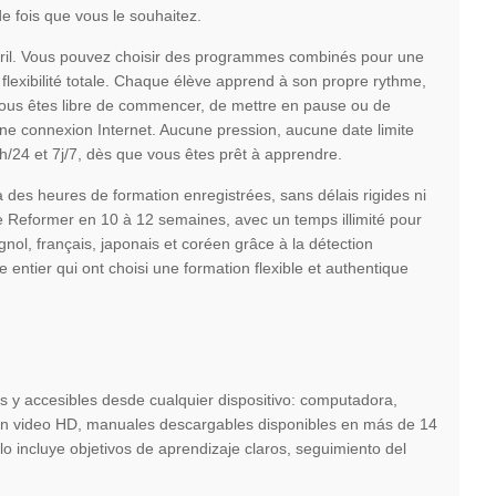
de fois que vous le souhaitez.
ril. Vous pouvez choisir des programmes combinés pour une
a flexibilité totale. Chaque élève apprend à son propre rythme,
Vous êtes libre de commencer, de mettre en pause ou de
une connexion Internet. Aucune pression, aucune date limite
4h/24 et 7j/7, dès que vous êtes prêt à apprendre.
 à des heures de formation enregistrées, sans délais rigides ni
de Reformer en 10 à 12 semaines, avec un temps illimité pour
nol, français, japonais et coréen grâce à la détection
entier qui ont choisi une formation flexible et authentique
s y accesibles desde cualquier dispositivo: computadora,
s en video HD, manuales descargables disponibles en más de 14
o incluye objetivos de aprendizaje claros, seguimiento del