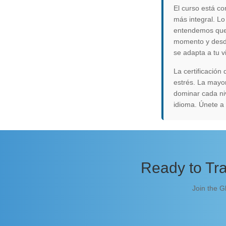
El curso está c
más integral. Lo
entendemos que l
momento y desde 
se adapta a tu v
La certificación
estrés. La mayo
dominar cada niv
idioma. Únete a 
Ready to Tra
Join the G