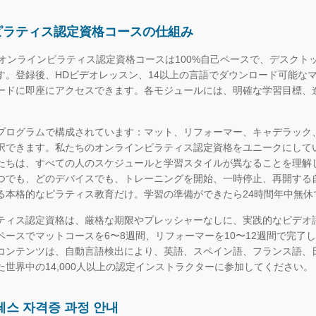
ピラティス認定資格コースの仕組み
のオンラインピラティス認定資格コースは100%自己ペースで、デスク
す。登録後、HDビデオレッスン、14以上の言語でダウンロード可能な
ードに即座にアクセスできます。各モジュールには、明確な学習目標、
。
プログラムで構成されています：マット、リフォーマー、キャデラック
択できます。私たちのオンラインピラティス認定資格をユニークにして
たちは、すべての人のスケジュールと学習スタイルが異なることを理解
つでも、どのデバイスでも、トレーニングを開始、一時停止、再開する
る本格的なピラティス教育だけ。学習の準備ができたら24時間年中無休
ティス認定資格は、厳格な期限やプレッシャーなしに、実践的なビデオ
ペースでマットコースを6〜8週間、リフォーマーを10〜12週間で完
コンテンツは、自動言語検出により、英語、スペイン語、フランス語、
た世界中の14,000人以上の認定インストラクターに参加してください。
테스 자격증 과정 안내