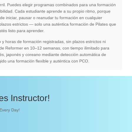
arril. Puedes elegir programas combinados para una formación
exibilidad. Cada estudiante aprende a su propio ritmo, porque
 de iniciar, pausar o reanudar tu formación en cualquier
lazos estrictos — solo una auténtica formación de Pilates que
stés listo para aprender.
 y horas de formación registradas, sin plazos estrictos ni
 de Reformer en 10–12 semanas, con tiempo ilimitado para
ncés, japonés y coreano mediante detección automática de
ido una formación flexible y auténtica con PCO.
s Instructor!
 Every Day!