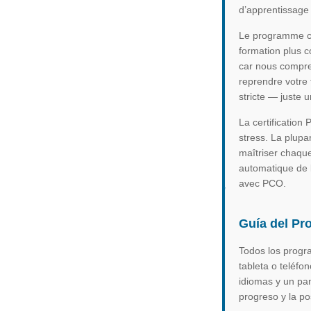
d’apprentissage c
Le programme co
formation plus c
car nous compre
reprendre votre 
stricte — juste 
La certification
stress. La plupa
maîtriser chaque
automatique de l
avec PCO.
Guía del Pro
Todos los progra
tableta o teléf
idiomas y un pan
progreso y la po