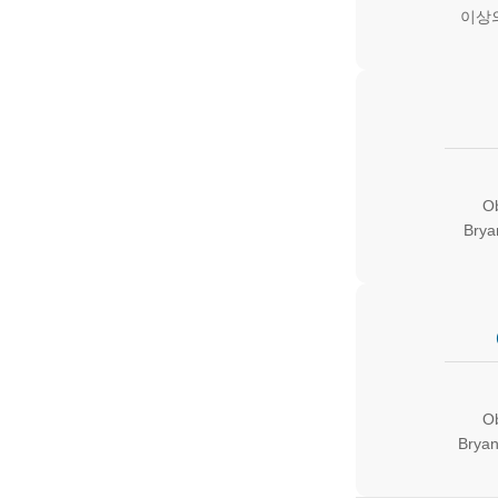
이상
O
Brya
O
Bryan