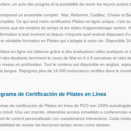
lairs, un suivi des progrès et la possibilité de revoir les leçons autant 
mprend un ensemble complet : Mat, Reformer, Cadillac, Chaise et Ba
omplète. Ce qui rend notre certification Pilates en ligne unique, c’est s
nons que les emplois du temps et les styles d’apprentissage varient. 
formation à tout moment et depuis n’importe quel endroit disposant d’
une véritable formation en Pilates qui s’adapte à votre vie. Disponible 2
 Pilates en ligne est obtenue grâce à des évaluations vidéo pratiques et
rt des étudiants terminent le cours de Mat en 6 à 8 semaines et celui 
 niveau en profondeur. Tout le contenu est disponible en anglais, espag
a langue. Rejoignez plus de 14 000 instructeurs certifiés dans le monde 
grama de Certificación de Pilates en Línea
mas de certificación de Pilates en línea de PCO son 100% autodirigido
ono móvil. Una vez inscrito, obtendrás acceso inmediato a conferencia
el de control personalizado con cuestionarios interactivos. Cada módul
sibilidad de revisar las lecciones tantas veces como desees.