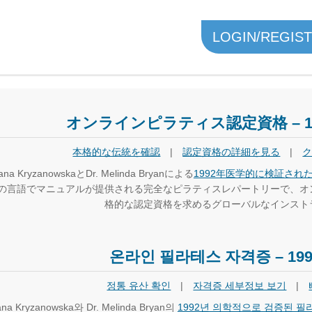
LOGIN/REGIS
オンラインピラティス認定資格 – 1
本格的な伝統を確認
|
認定資格の詳細を見る
|
na KryzanowskaとDr. Melinda Bryanによる
1992年医学的に検証され
の言語でマニュアルが提供される完全なピラティスレパートリーで、オ
格的な認定資格を求めるグローバルなインスト
온라인 필라테스 자격증 – 19
정통 유산 확인
|
자격증 세부정보 보기
|
na Kryzanowska와 Dr. Melinda Bryan의
1992년 의학적으로 검증된 필