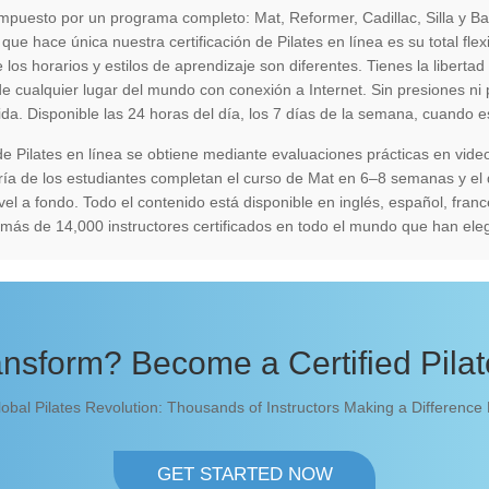
ompuesto por un programa completo: Mat, Reformer, Cadillac, Silla y B
 que hace única nuestra certificación de Pilates en línea es su total fl
os horarios y estilos de aprendizaje son diferentes. Tienes la libertad
cualquier lugar del mundo con conexión a Internet. Sin presiones ni p
ida. Disponible las 24 horas del día, los 7 días de la semana, cuando e
 de Pilates en línea se obtiene mediante evaluaciones prácticas en video
ría de los estudiantes completan el curso de Mat en 6–8 semanas y el
el a fondo. Todo el contenido está disponible en inglés, español, fra
más de 14,000 instructores certificados en todo el mundo que han eleg
nsform? Become a Certified Pilate
lobal Pilates Revolution: Thousands of Instructors Making a Difference
GET STARTED NOW