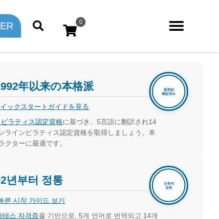
0
TER
992年以来の本格派
クイックスタートガイドを見る
たピラティス認定資格
に基づき、5言語に翻訳され14
ンラインピラティス認定資格を取得しましょう。本
ラクターに最適です。
92년부터 정통
빠른 시작 가이드 보기
라테스 자격증
을 기반으로, 5개 언어로 번역되고 14개