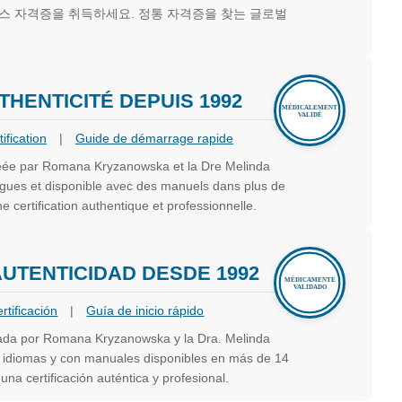
스 자격증을 취득하세요. 정통 자격증을 찾는 글로벌
THENTICITÉ DEPUIS 1992
tification
|
Guide de démarrage rapide
réée par Romana Kryzanowska et la Dre Melinda
angues et disponible avec des manuels dans plus de
 certification authentique et professionnelle.
 AUTENTICIDAD DESDE 1992
rtificación
|
Guía de inicio rápido
eada por Romana Kryzanowska y la Dra. Melinda
 5 idiomas y con manuales disponibles en más de 14
na certificación auténtica y profesional.