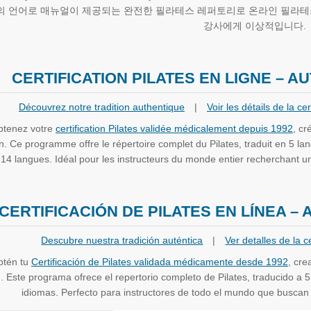
의 언어로 매뉴얼이 제공되는 완전한 필라테스 레퍼토리로 온라인 필라테
강사에게 이상적입니다.
CERTIFICATION PILATES EN LIGNE – AU
Découvrez notre tradition authentique
|
Voir les détails de la cer
btenez votre
certification Pilates validée médicalement depuis 1992
, c
n. Ce programme offre le répertoire complet du Pilates, traduit en 5 l
14 langues. Idéal pour les instructeurs du monde entier recherchant une
CERTIFICACIÓN DE PILATES EN LÍNEA –
Descubre nuestra tradición auténtica
|
Ver detalles de la ce
btén tu
Certificación de Pilates validada médicamente desde 1992
, cr
. Este programa ofrece el repertorio completo de Pilates, traducido a
idiomas. Perfecto para instructores de todo el mundo que buscan u