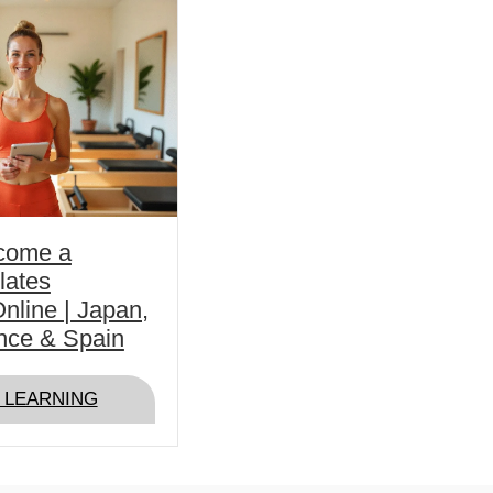
come a
ilates
Online | Japan,
nce & Spain
ABOUT HOW TO BECOME A CERTIFIED PILAT
 LEARNING