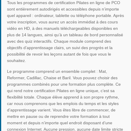
Tous les programmes de certification Pilates en ligne de PCO
sont entièrement autodirigés et accessibles depuis n’importe
quel appareil : ordinateur, tablette ou téléphone portable. Après
votre inscription, vous aurez un accès immédiat à des cours
vidéo en HD, à des manuels téléchargeables disponibles en
plus de 14 langues, ainsi qu’à un tableau de bord personnalisé
avec des quiz interactifs. Chaque module comprend des
objectifs d’apprentissage clairs, un suivi des progrès et la
possibilité de revoir les leçons autant de fois que vous le
souhaitez.
Le programme comprend un ensemble complet : Mat,
Reformer, Cadillac, Chaise et Baril. Vous pouvez choisir des
programmes combinés pour une formation plus complète. Ce
qui rend notre certification Pilates en ligne unique, c’est sa
flexibilité totale. Chaque élève apprend à son propre rythme,
car nous comprenons que les emplois du temps et les styles
d’apprentissage varient. Vous êtes libre de commencer, de
mettre en pause ou de reprendre votre formation à tout
moment et depuis n’importe quel endroit disposant d’une
connexion Internet. Aucune pression, aucune date limite stricte