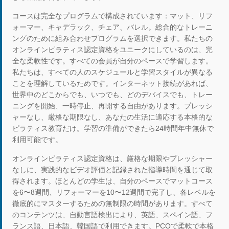
コースは完全なプログラムで構成されています：マット、リフ
ォーマー、キャデラック、チェア、バレル。総合的なトレーニ
ングのために組み合わせプログラムを選択できます。私たちの
オンラインピラティス認定資格をユニークにしているのは、完
全な柔軟性です。すべての会員が自分のペースで学習します。
私たちは、すべての人のスケジュールと学習スタイルが異なる
ことを理解しているためです。インターネット接続があれば、
世界中のどこからでも、いつでも、どのデバイスでも、トレー
ニングを開始、一時停止、再開する自由があります。プレッシ
ャーなし、厳格な期限なし、あなたの生活に適応する本格的な
ピラティス教育だけ。学習の準備ができたら24時間年中無休で
利用可能です。
オンラインピラティス認定資格は、厳格な期限やプレッシャー
なしに、実践的なビデオ評価と記録された指導時間を通じて取
得されます。ほとんどの学生は、自分のペースでマットコース
を6〜8週間、リフォーマーを10〜12週間で完了し、各レベルを
徹底的にマスターするための無制限の時間があります。すべて
のコンテンツは、自動言語検出により、英語、スペイン語、フ
ランス語、日本語、韓国語で利用できます。PCOで柔軟で本格