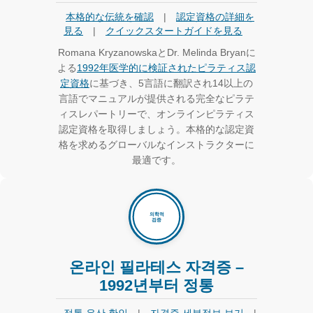
本格的な伝統を確認
|
認定資格の詳細を
見る
|
クイックスタートガイドを見る
Romana KryzanowskaとDr. Melinda Bryanに
よる
1992年医学的に検証されたピラティス認
定資格
に基づき、5言語に翻訳され14以上の
言語でマニュアルが提供される完全なピラテ
ィスレパートリーで、オンラインピラティス
認定資格を取得しましょう。本格的な認定資
格を求めるグローバルなインストラクターに
最適です。
온라인 필라테스 자격증 –
1992년부터 정통