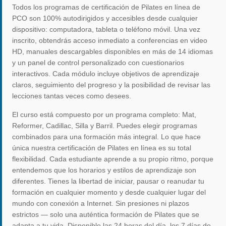
Todos los programas de certificación de Pilates en línea de
PCO son 100% autodirigidos y accesibles desde cualquier
dispositivo: computadora, tableta o teléfono móvil. Una vez
inscrito, obtendrás acceso inmediato a conferencias en video
HD, manuales descargables disponibles en más de 14 idiomas
y un panel de control personalizado con cuestionarios
interactivos. Cada módulo incluye objetivos de aprendizaje
claros, seguimiento del progreso y la posibilidad de revisar las
lecciones tantas veces como desees.
El curso está compuesto por un programa completo: Mat,
Reformer, Cadillac, Silla y Barril. Puedes elegir programas
combinados para una formación más integral. Lo que hace
única nuestra certificación de Pilates en línea es su total
flexibilidad. Cada estudiante aprende a su propio ritmo, porque
entendemos que los horarios y estilos de aprendizaje son
diferentes. Tienes la libertad de iniciar, pausar o reanudar tu
formación en cualquier momento y desde cualquier lugar del
mundo con conexión a Internet. Sin presiones ni plazos
estrictos — solo una auténtica formación de Pilates que se
adapta a tu vida. Disponible las 24 horas del día, los 7 días de