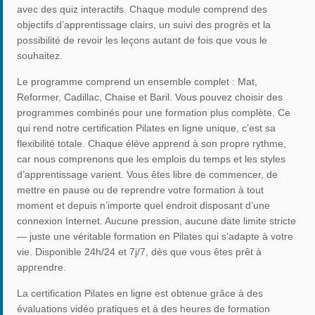
avec des quiz interactifs. Chaque module comprend des
objectifs d’apprentissage clairs, un suivi des progrès et la
possibilité de revoir les leçons autant de fois que vous le
souhaitez.
Le programme comprend un ensemble complet : Mat,
Reformer, Cadillac, Chaise et Baril. Vous pouvez choisir des
programmes combinés pour une formation plus complète. Ce
qui rend notre certification Pilates en ligne unique, c’est sa
flexibilité totale. Chaque élève apprend à son propre rythme,
car nous comprenons que les emplois du temps et les styles
d’apprentissage varient. Vous êtes libre de commencer, de
mettre en pause ou de reprendre votre formation à tout
moment et depuis n’importe quel endroit disposant d’une
connexion Internet. Aucune pression, aucune date limite stricte
— juste une véritable formation en Pilates qui s’adapte à votre
vie. Disponible 24h/24 et 7j/7, dès que vous êtes prêt à
apprendre.
La certification Pilates en ligne est obtenue grâce à des
évaluations vidéo pratiques et à des heures de formation