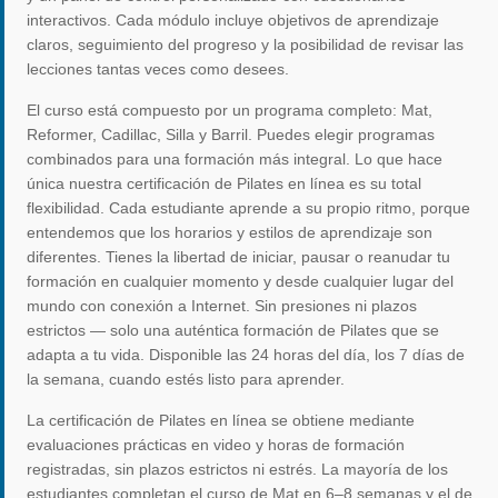
interactivos. Cada módulo incluye objetivos de aprendizaje
claros, seguimiento del progreso y la posibilidad de revisar las
lecciones tantas veces como desees.
El curso está compuesto por un programa completo: Mat,
Reformer, Cadillac, Silla y Barril. Puedes elegir programas
combinados para una formación más integral. Lo que hace
única nuestra certificación de Pilates en línea es su total
flexibilidad. Cada estudiante aprende a su propio ritmo, porque
entendemos que los horarios y estilos de aprendizaje son
diferentes. Tienes la libertad de iniciar, pausar o reanudar tu
formación en cualquier momento y desde cualquier lugar del
mundo con conexión a Internet. Sin presiones ni plazos
estrictos — solo una auténtica formación de Pilates que se
adapta a tu vida. Disponible las 24 horas del día, los 7 días de
la semana, cuando estés listo para aprender.
La certificación de Pilates en línea se obtiene mediante
evaluaciones prácticas en video y horas de formación
registradas, sin plazos estrictos ni estrés. La mayoría de los
estudiantes completan el curso de Mat en 6–8 semanas y el de