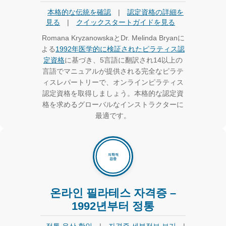
本格的な伝統を確認
|
認定資格の詳細を
見る
|
クイックスタートガイドを見る
Romana KryzanowskaとDr. Melinda Bryanに
よる
1992年医学的に検証されたピラティス認
定資格
に基づき、5言語に翻訳され14以上の
言語でマニュアルが提供される完全なピラテ
ィスレパートリーで、オンラインピラティス
認定資格を取得しましょう。本格的な認定資
格を求めるグローバルなインストラクターに
最適です。
온라인 필라테스 자격증 –
1992년부터 정통